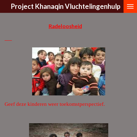
Project Kh
a
naqin Vluchtelingenhulp
Ga
direct
naar
Radeloosheid
de
hoofdinhoud
Geef deze kinderen weer toekomstperspectief.