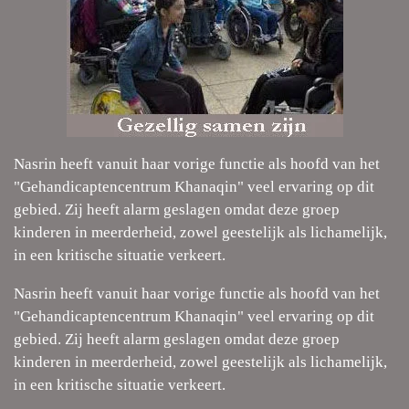
Nasrin heeft vanuit haar vorige functie als hoofd van het
"Gehandicaptencentrum Khanaqin" veel ervaring op dit
gebied. Zij heeft alarm geslagen omdat deze groep
kinderen in meerderheid, zowel geestelijk als lichamelijk,
in een kritische situatie verkeert.
Nasrin heeft vanuit haar vorige functie als hoofd van het
"Gehandicaptencentrum Khanaqin" veel ervaring op dit
gebied. Zij heeft alarm geslagen omdat deze groep
kinderen in meerderheid, zowel geestelijk als lichamelijk,
in een kritische situatie verkeert.