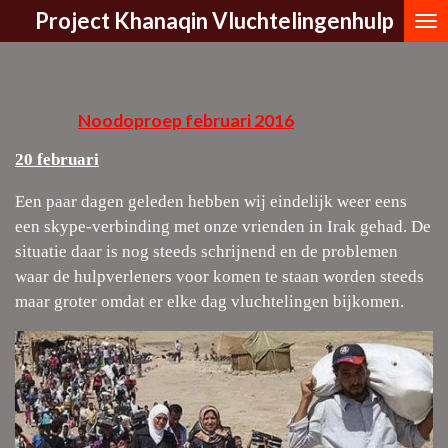
Project Kh
a
naqin Vluchtelingenhulp
Ga
direct
naar
de
Noodoproep februari 2016
hoofdinhoud
20 februari
Een paar dagen geleden hebben wij eindelijk weer eens
een skype-verbinding met onze vrienden in Irak gehad. De
situatie daar is nog steeds schrijnend en de problemen
waar de hulpverleners voor komen te staan worden steeds
maar groter omdat er elke dag vluchtelingen bijkomen.