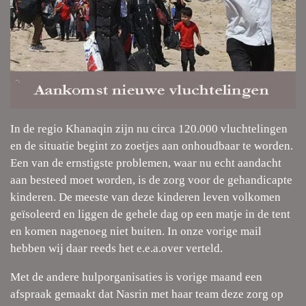
In de regio Khanaqin zijn nu circa 120.000 vluchtelingen
en de situatie begint zo zoetjes aan onhoudbaar te worden.
Een van de ernstigste problemen, waar nu echt aandacht
aan besteed moet worden, is de zorg voor de gehandicapte
kinderen. De meeste van deze kinderen leven volkomen
geïsoleerd en liggen de gehele dag op een matje in de tent
en komen nagenoeg niet buiten. In onze vorige mail
hebben wij daar reeds het e.e.a.over verteld.
Met de andere hulporganisaties is vorige maand een
afspraak gemaakt dat Nasrin met haar team deze zorg op