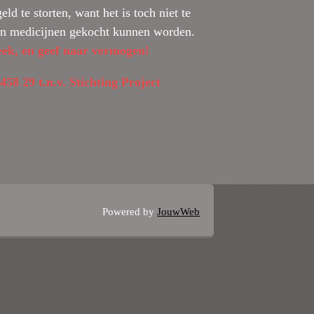
d te storten, want het is toch niet te
en medicijnen gekocht kunnen worden.
eek, en geef naar vermogen!
 29 t.n.v. Stichting Project
Powered by
JouwWeb