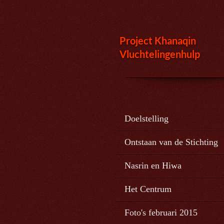
Ga
direct
naar
Project Kh
a
naqin
de
Vluchtelingenhulp
hoofdinhoud
Doelstelling
Ontstaan van de Stichting
Nasrin en Hiwa
Het Centrum
Foto's februari 2015