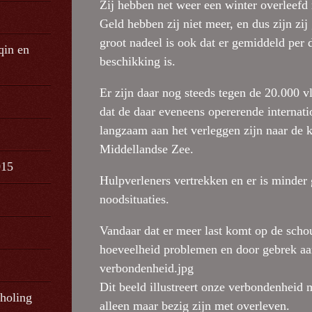
Zij hebben net weer een winter overleefd
Geld hebben zij niet meer, en dus zijn zij
groot nadeel is ook dat er gemiddeld per da
qin en
beschikking is.
Er zijn daar nog steeds tegen de 20.000 v
dat de daar eveneens opererende internati
langzaam aan het verleggen zijn naar d
Middellandse Zee.
015
Hulpverleners vertrekken en er is minder 
noodsituaties.
Vandaar dat er meer last komt op de scho
hoeveelheid problemen en door gebrek a
verbondenheid.jpg
Dit beeld illustreert onze verbondenhei
choling
alleen maar bezig zijn met overleven.