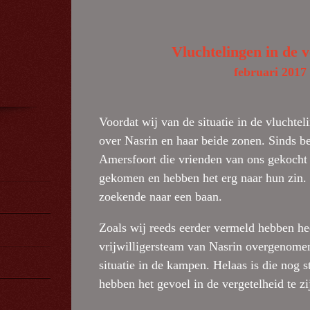
Vluchtelingen in de v
februari 2017
Voordat wij van de situatie in de vluchte
over Nasrin en haar beide zonen. Sinds beg
Amersfoort die vrienden van ons gekocht h
gekomen en hebben het erg naar hun zin. 
zoekende naar een baan.
Zoals wij reeds eerder vermeld hebben he
vrijwilligersteam van Nasrin overgenomen
situatie in de kampen. Helaas is die nog 
hebben het gevoel in de vergetelheid te zi