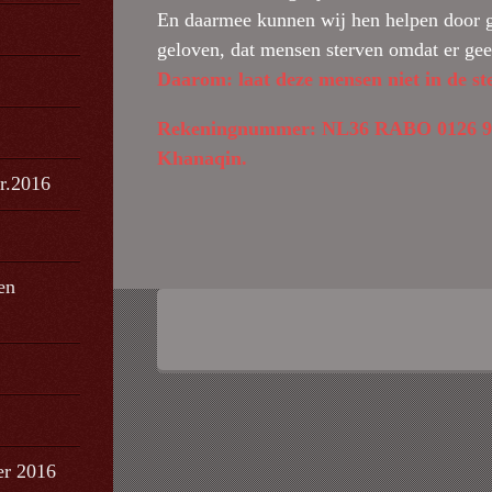
En daarmee kunnen wij hen helpen door gel
geloven, dat mensen sterven omdat er ge
Daarom: laat deze mensen niet in de st
Rekeningnummer: NL36 RABO 0126 9458
Khanaqin.
br.2016
en
er 2016